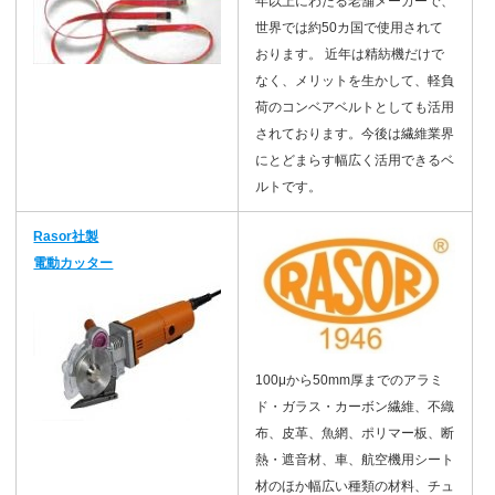
年以上にわたる老舗メーカーで、
世界では約50カ国で使用されて
おります。 近年は精紡機だけで
なく、メリットを生かして、軽負
荷のコンベアベルトとしても活用
されております。今後は繊維業界
にとどまらす幅広く活用できるベ
ルトです。
Rasor社製
電動カッター
100μから50mm厚までのアラミ
ド・ガラス・カーボン繊維、不織
布、皮革、魚網、ポリマー板、断
熱・遮音材、車、航空機用シート
材のほか幅広い種類の材料、チュ