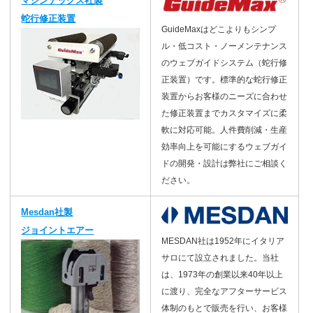
マシンテックス社製
蛇行修正装置
GuideMaxはどこよりもシンプ
ル・低コスト・ノーメンテナンス
のウェブガイドシステム（蛇行修
正装置）です。標準的な蛇行修正
装置からお客様のニーズに合わせ
た修正装置までカスタマイズに柔
軟に対応可能。人件費削減・生産
効率向上を可能にするウェブガイ
ドの開発・設計は弊社にご相談く
ださい。
Mesdan社製
ジョイントエアー
MESDAN社は1952年にイタリア
サロにて設立されました。当社
は、1973年の創業以来40年以上
に渡り、完全なアフターサービス
体制のもとで販売を行い、お客様