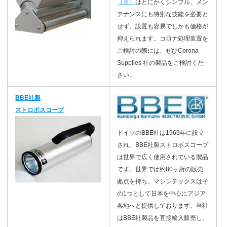
（※）
はとにかくシンプル。メン
テナンスにも特別な技能を必要と
せず、設置も容易でしかも価格が
抑えられます。コロナ処理装置を
ご検討の際には、ぜひCorona
Supplies 社の製品をご検討くだ
さい。
BBE社製
ストロボスコープ
ドイツのBBE社は1969年に設立
され、BBE社製ストロボスコープ
は世界で広く使用されている製品
です。世界では約80ヶ所の販売
拠点を持ち、マシンテックスはそ
の1つとして日本を中心にアジア
各地へと提供しております。当社
はBBE社製品を直接輸入販売し、