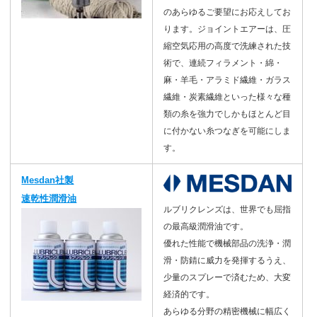
のあらゆるご要望にお応えしてお
ります。ジョイントエアーは、圧
縮空気応用の高度で洗練された技
術で、連続フィラメント・綿・
麻・羊毛・アラミド繊維・ガラス
繊維・炭素繊維といった様々な種
類の糸を強力でしかもほとんど目
に付かない糸つなぎを可能にしま
す。
Mesdan社製
速乾性潤滑油
ルブリクレンズは、世界でも屈指
の最高級潤滑油です。
優れた性能で機械部品の洗浄・潤
滑・防錆に威力を発揮するうえ、
少量のスプレーで済むため、大変
経済的です。
あらゆる分野の精密機械に幅広く