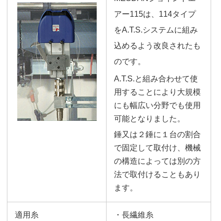
アー115は、114タイプ
をA.T.S.システムに組み
込めるよう改良されたも
のです。
A.T.S.と組み合わせて使
用することにより大規模
にも幅広い分野でも使用
可能となりました。
錘又は２錘に１台の割合
で固定して取付け、機械
の構造によっては別の方
法で取付けることもあり
ます。
適用糸
・長繊維糸