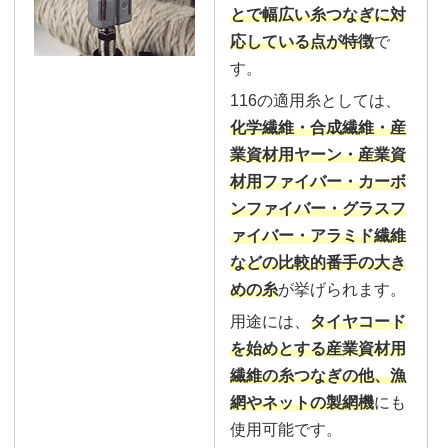
とで幅広い糸つなぎに対
応している点が特徴
で
す。
116の適用糸としては、
化学繊維・合成繊維・産
業資材用ヤーン・産業資
材用ファイバー・カーボ
ンファイバー・グラスフ
ァイバー・アラミド繊維
などの比較的番手の大き
めの糸
が挙げられます。
用途には、
タイヤコード
を始めとする産業資材用
繊維の糸つなぎの他、漁
網やネットの製網機
にも
使用可能です。