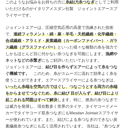
このようなお悩みをお持ちの方に
糸結び|糸つなぎ
としてご利用
いただけるのがイタリアメスダン社製 ジョイントエアースプ
ライサーです。
ジョイントエアーは、圧縮空気応用の高度で洗練された技術
で、
連続フィラメント・綿・麻・羊毛・天然繊維・化学繊維・
合成繊維・アラミド・炭素繊維（カーボンファイバー）・ガラ
ス繊維（グラスファイバー）
といった様々な種類の糸を強力で
しかもほとんど目に付かない糸つなぎを可能にします。
漁網や
ネットなどの糸繋ぎ
にもご好評いただいております。
ジョイントエアーは、
結び目を作らずエアーによって糸をつな
ぐ機械です。
このため、糸がスムーズに流れて効率よく糸を
使うことができます。エアースプライサーによる糸つなぎは、
いったん糸端を空気の力でほぐし、つなごうとする両方の糸端
をからませてつなぐため、糸に結び 目が入らず、結び目により
起こされる問題はすべて解決
します。特に、撚糸の糸つなぎで
は威力を発揮し、現在数多く世界のタイヤ、タイヤコードメー
カーでタイヤコード双糸つなぎにもMesdan Jointairスプライサ
ーが使われています。また、結びによる糸つなぎのできない炭
素繊維糸つなぎにも広く活用されています。 当社は、“糸つなぎ