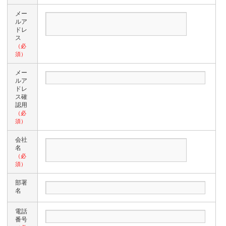
メー
ルア
ドレ
ス
（必
須）
メー
ルア
ドレ
ス確
認用
（必
須）
会社
名
（必
須）
部署
名
電話
番号