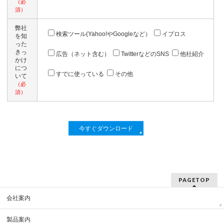
（必
須）
弊社
検索ツール(Yahoo!やGoogleなど）
イプロス
を知
った
きっ
広告（ネット含む）
TwitterなどのSNS
他社紹介
かけ
につ
すでに使っている
その他
いて
（必
須）
PAGETOP
会社案内
製品案内