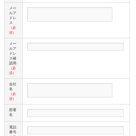
メー
ルア
ドレ
ス
（必
須）
メー
ルア
ドレ
ス確
認用
（必
須）
会社
名
（必
須）
部署
名
電話
番号