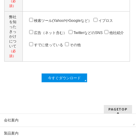
（必
須）
弊社
検索ツール(Yahoo!やGoogleなど）
イプロス
を知
った
きっ
広告（ネット含む）
TwitterなどのSNS
他社紹介
かけ
につ
すでに使っている
その他
いて
（必
須）
PAGETOP
会社案内
製品案内